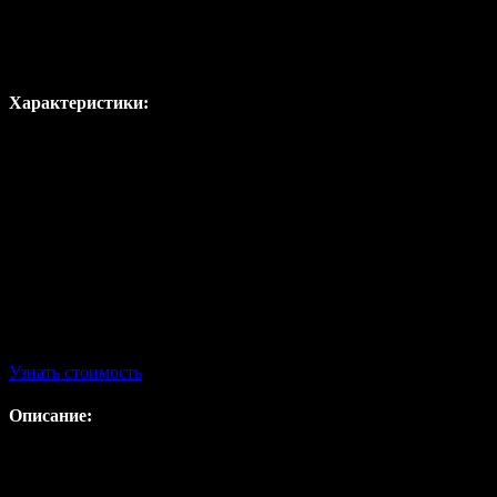
HPL панели (сертификат КМ1)
Характеристики:
Материал
: декоративный бумажно-слоистый пластик;
Размеры
: 1320 мм.*3050 мм., 1570 мм.* 3050 мм.;
Толщина
: 4 мм.- 25 мм.;
Поверхность
: матовая, тиснение;
Тип крепления панелей
: скрытая система, открытая система, к
Класс пожарной опасности
: КМ1.
Узнать стоимость
Описание:
Обладают высоким уровнем прочности, устойчивы к воздействи
каталогу RAL и нанесение индивидуальных рисунков. Возможно