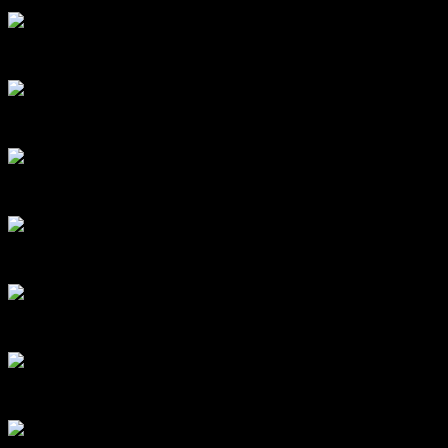
Шагрень
Глубокие поры дерева
Поры дерева
Глянец
Иней
Мат