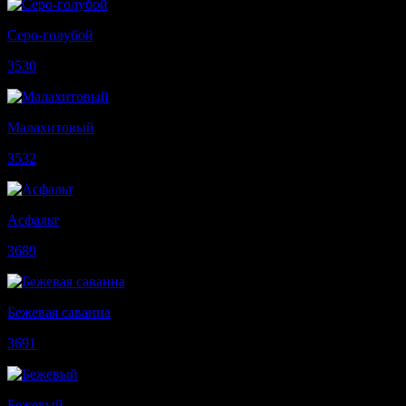
Серо-голубой
3530
Малахитовый
3532
Асфальт
3689
Бежевая саванна
3691
Бежевый