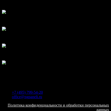
Матте
Слюда
Срез дерева
Срез камня
Цветы
Время работы:
ПН-ПТ с 08:00 до 18:00
+7 (495) 799-54-20
office@ngpaneli.ru
Политика конфиденциальности и обработки персональных
данных