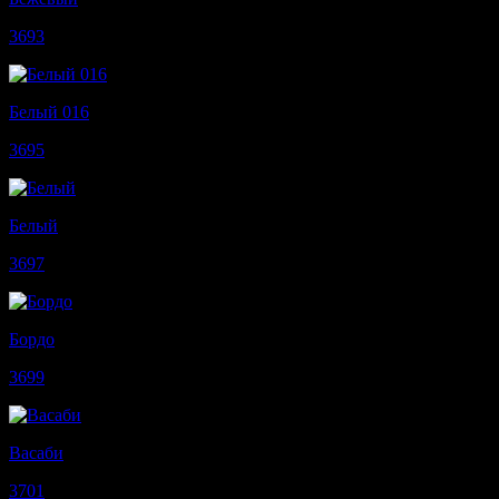
3693
Белый 016
3695
Белый
3697
Бордо
3699
Васаби
3701